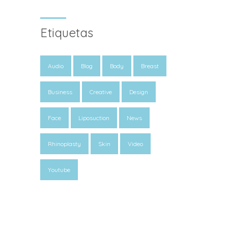
Etiquetas
Audio
Blog
Body
Breast
Business
Creative
Design
Face
Liposuction
News
Rhinoplasty
Skin
Video
Youtube