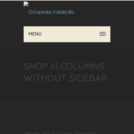
MENU
SHOP III COLUMNS
WITHOUT SIDEBAR
[recent_products per_page=»9″