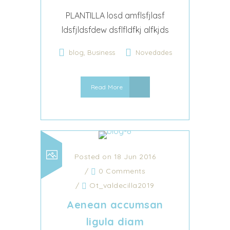
PLANTILLA losd amflsfjlasf
ldsfjldsfdew dsflfldfkj alfkjds
,
blog
Business
Novedades
Read More
Posted on 18 Jun 2016
/
0 Comments
/
Ot_valdecilla2019
Aenean accumsan
ligula diam