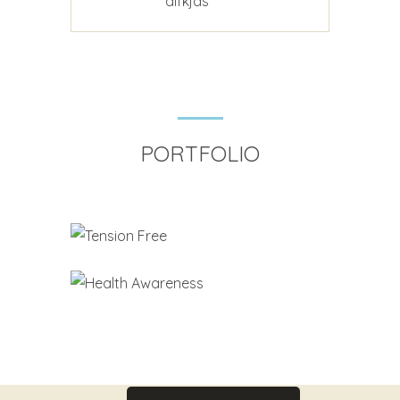
alfkjds
PORTFOLIO
Tension Free
Health Awareness
Photography
Logo Design