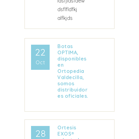
ldsfjldsfdew
dsflfldfkj
alfkjds
Botas
22
OPTIMA,
disponibles
Oct
en
Ortopedia
Valdecilla,
somos
distribuidor
es oficiales.
Ortesis
28
EXOS®