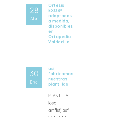
Ortesis
28
EXOS®
adaptadas
Abr
a medida,
disponibles
en
Ortopedia
Valdecilla
así
30
fabricamos
nuestras
Ene
plantillas
PLANTILLA
losd
amflsfjlasf