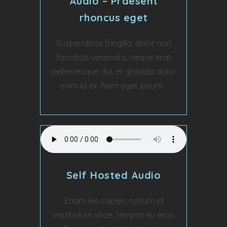
Audio – Praesent
rhoncus eget
Suspendisse fringilla, dolor non
faucibus venenatis, neque erat
pellentesque dui, et gravida dolor
enim id ex. Nam eget ipsum...
Self Hosted Audio
Etiam leo sapien, rutrum id
vestibulum vitae, tempor eu eros.