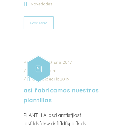
Novedades
Read More
Posted on 30 Ene 2017
/
0 Comment
/
Ot_valdecilla2019
así fabricamos nuestras
plantillas
PLANTILLA losd amflsfjlasf
ldsfjldsfdew dsflfldfkj alfkjds