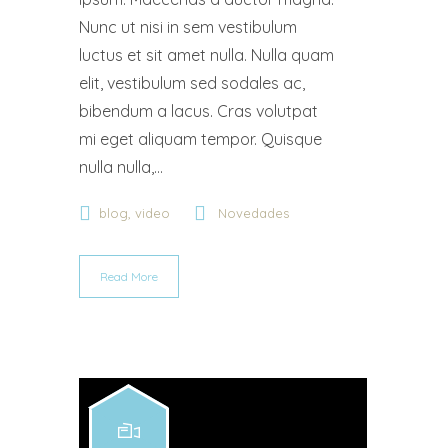
Nunc ut nisi in sem vestibulum
luctus et sit amet nulla. Nulla quam
elit, vestibulum sed sodales ac,
bibendum a lacus. Cras volutpat
mi eget aliquam tempor. Quisque
nulla nulla,...
,
blog
video
Novedades
Read More