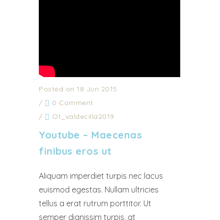
Posted on 18 Jun 2015
/
0 Comment
/
Ot_valdecilla2019
Youtube – Maecenas
finibus eros ut
Aliquam imperdiet turpis nec lacus
euismod egestas. Nullam ultricies
tellus a erat rutrum porttitor. Ut
semper dignissim turpis, at