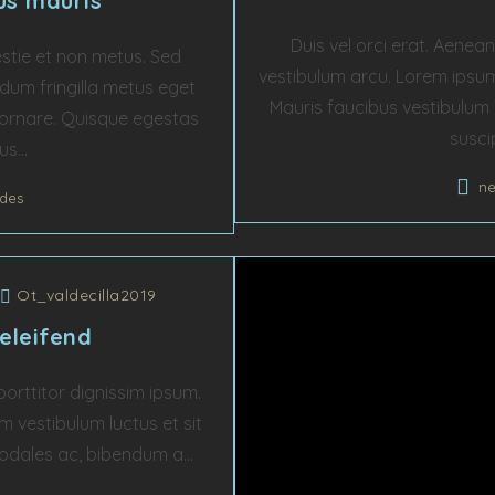
us mauris
Duis vel orci erat. Aenean 
estie et non metus. Sed
vestibulum arcu. Lorem ipsum 
endum fringilla metus eget
Mauris faucibus vestibulum
 ornare. Quisque egestas
suscip
s...
n
des
/
Ot_valdecilla2019
eleifend
orttitor dignissim ipsum.
 vestibulum luctus et sit
sodales ac, bibendum a...