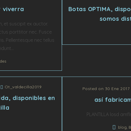
r viverra
Botas OPTIMA, dispon
somos dist
 et suscipit ex auctor.
tus porttitor nec. Fusce
is. Pellentesque nec tellus
dunt...
des
/
Ot_valdecilla2019
Posted on 30 Ene 2017
da, disponibles en
así fabricam
illa
PLANTILLA losd amflsf
,
blog
B