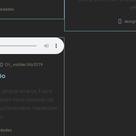
ef
edades
desig
/
Ot_valdecilla2019
io
e, tempor eu eros. Fusce
aptent taciti sociosqu ad
ptos himenaeos. Vestibulum
....
dades