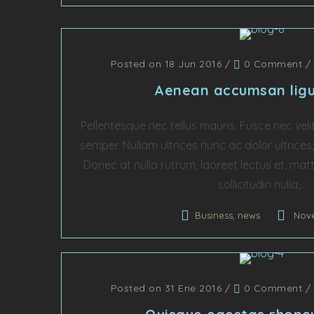
Posted on 18 Jun 2016
/
0 Comment
/
Aenean accumsan ligu
Pellentesque nec tellus mauris. Fusce nec veli
semper. Nullam ultrices nunc ac dolor ultrices, 
Donec at nulla rutrum, laoreet lectus et, matt
sollicitudin nulla,...
,
Business
news
Nov
Posted on 31 Ene 2016
/
0 Comment
/