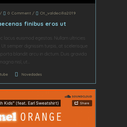
/
0 Comment
/
Ot_valdecilla2019
ecenas finibus eros ut
c lacus euismod egestas. Nullam ultricies
r. Ut semper dignissim turpis, at scelerisque
porta blandit arcu in dictum. Duis gravida
magna nisl, ut...
tube
Novedades