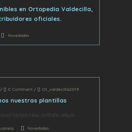
ibles en Ortopedia Valdecilla,
ribuidores oficiales.
Novedades
/
0 Comment
/
Ot_valdecilla2019
os nuestras plantillas
jlasf ldsfjldsfdew dsflfldfkj alfkjds
usiness
Novedades