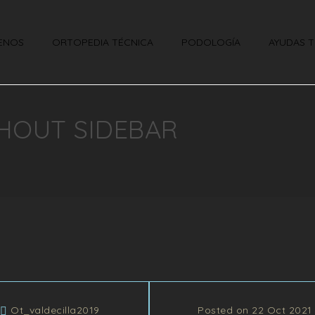
ENOS
ORTOPEDIA TÉCNICA
PODOLOGÍA
AYUDAS T
HOUT SIDEBAR
/
Ot_valdecilla2019
Posted on 22 Oct 2021