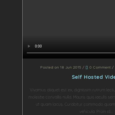
Posted on 18 Jun 2015
/
0 Comment
Self Hosted Vid
Vivamus aliquet est ex, dignissim rutrum lect
molestie convallis nulla. Mauris quis iaculis se
ut quam lacus. Curabitur commodo quam 
vehicula. Proin id...