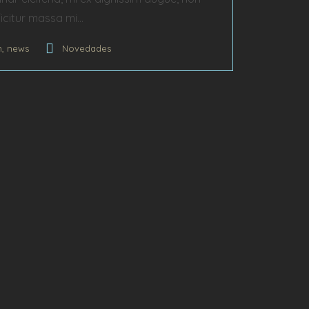
ficitur massa mi...
,
n
news
Novedades