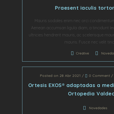
Praesent iaculis torto
Mauris sodales enim nec orci condimentum,
Aenean accumsan ligula diam, a tincidunt lec
ultricies hendrerit mauris, ac scelerisque maur
mauris. Fusce nec velit tinci
Creative
Noveda
Posted on 28 Abr 2021
/
0 Comment
Ortesis EXOS® adaptadas a medi
Ortopedia Valdec
Novedades