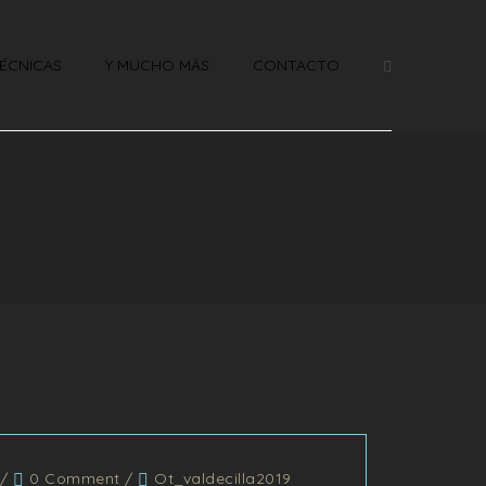
ÉCNICAS
Y MUCHO MÁS
CONTACTO
/
0 Comment
/
Ot_valdecilla2019