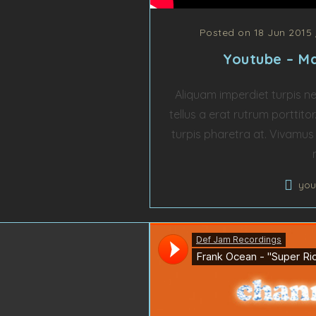
Posted on 18 Jun 2015
Youtube – Ma
Aliquam imperdiet turpis ne
tellus a erat rutrum porttito
turpis pharetra at. Vivamus 
you