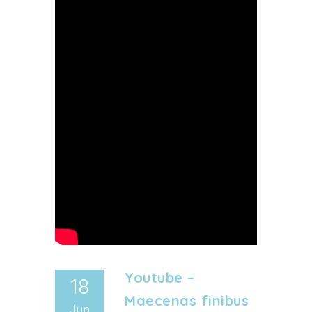
Youtube –
18
Maecenas finibus
Jun