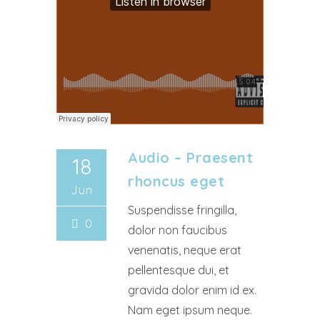
Audio – Praesent
18
rhoncus eget
Jun
Suspendisse fringilla,
0
dolor non faucibus
venenatis, neque erat
pellentesque dui, et
gravida dolor enim id ex.
Nam eget ipsum neque.