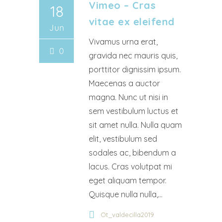
Vimeo – Cras
18
vitae ex eleifend
Jun
Vivamus urna erat,
0
gravida nec mauris quis,
porttitor dignissim ipsum.
Maecenas a auctor
magna. Nunc ut nisi in
sem vestibulum luctus et
sit amet nulla. Nulla quam
elit, vestibulum sed
sodales ac, bibendum a
lacus. Cras volutpat mi
eget aliquam tempor.
Quisque nulla nulla,...
Ot_valdecilla2019