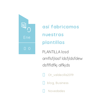
así fabricamos
30
nuestras
Ene
plantillas
0
PLANTILLA losd
amflsfjlasf ldsfjldsfdew
dsflfldfkj alfkjds
Ot_valdecilla2019
,
blog
Business
Novedades